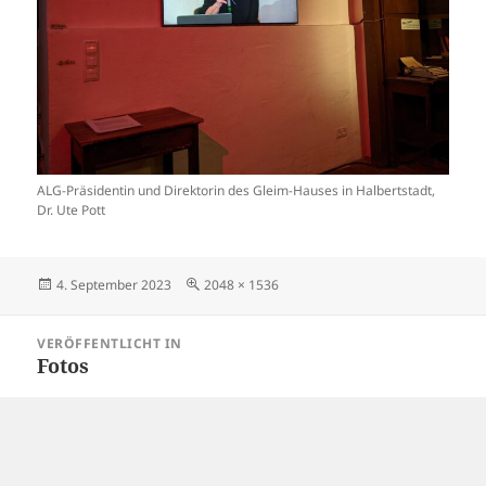
ALG-Präsidentin und Direktorin des Gleim-Hauses in Halbertstadt,
Dr. Ute Pott
Veröffentlicht
Originalgröße
4. September 2023
2048 × 1536
am
Beitragsnavigation
VERÖFFENTLICHT IN
Fotos